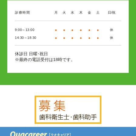
診療時間
月
火
水
木
金
土
日/祝
9:00～13:00
●
●
●
●
●
●
休
14:30～18:30
●
●
●
●
●
●
休
日曜･祝日
休診日
※最終の電話受付は18時です。