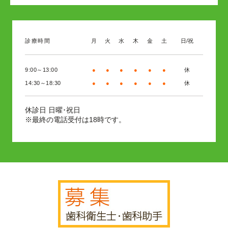
診療時間
月
火
水
木
金
土
日/祝
9:00～13:00
●
●
●
●
●
●
休
14:30～18:30
●
●
●
●
●
●
休
日曜･祝日
休診日
※最終の電話受付は18時です。