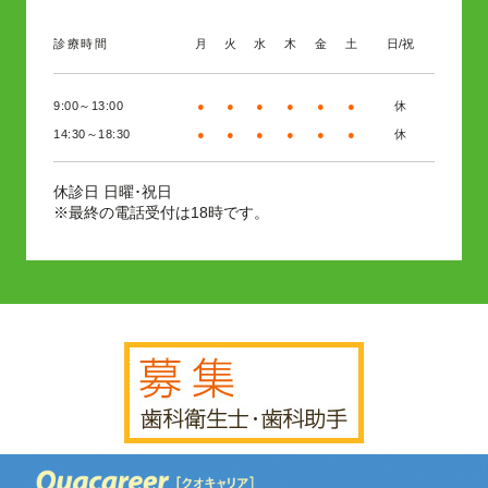
診療時間
月
火
水
木
金
土
日/祝
9:00～13:00
●
●
●
●
●
●
休
14:30～18:30
●
●
●
●
●
●
休
日曜･祝日
休診日
※最終の電話受付は18時です。