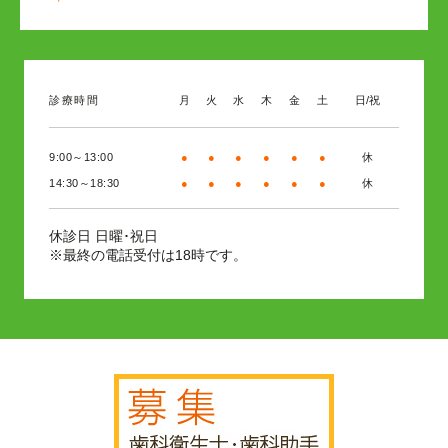
診療時間
月
火
水
木
金
土
日/祝
9:00～13:00
●
●
●
●
●
●
休
14:30～18:30
●
●
●
●
●
●
休
日曜･祝日
休診日
※最終の電話受付は18時です。