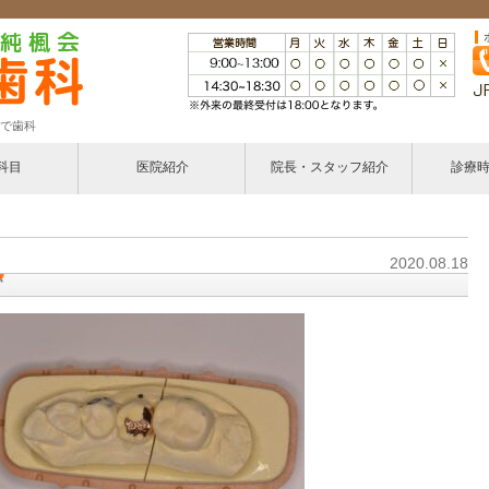
で歯科
科目
医院紹介
院長・スタッフ紹介
診療
療
2020.08.18
・小児矯正
ント