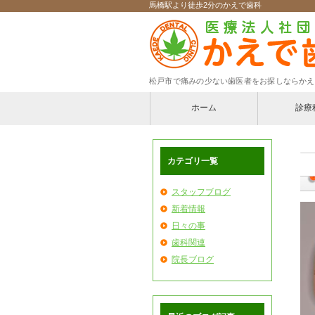
馬橋駅より徒歩2分のかえで歯科
松戸市で痛みの少ない歯医者をお探しならかえ
ホーム
診療
一般歯科
カテゴリ一覧
歯周病治
小児歯科
スタッフブログ
新着情報
口腔外科
日々の事
歯科関連
入れ歯
院長ブログ
インプラ
訪問診療