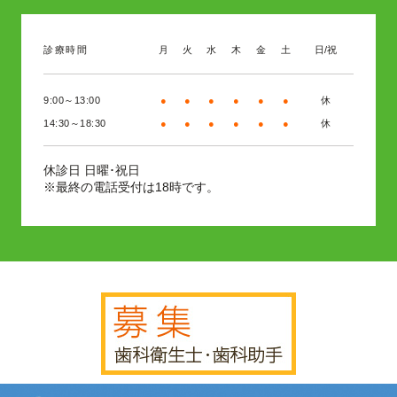
診療時間
月
火
水
木
金
土
日/祝
9:00～13:00
●
●
●
●
●
●
休
14:30～18:30
●
●
●
●
●
●
休
日曜･祝日
休診日
※最終の電話受付は18時です。