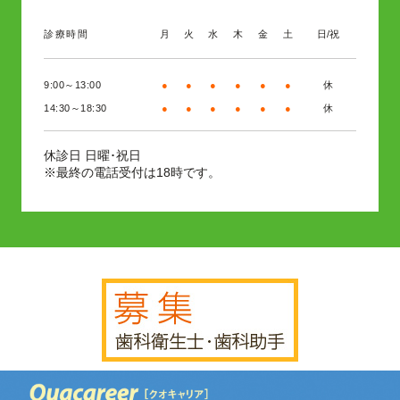
診療時間
月
火
水
木
金
土
日/祝
9:00～13:00
●
●
●
●
●
●
休
14:30～18:30
●
●
●
●
●
●
休
日曜･祝日
休診日
※最終の電話受付は18時です。