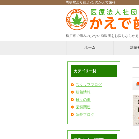
馬橋駅より徒歩2分のかえで歯科
松戸市で痛みの少ない歯医者をお探しならかえ
ホーム
診療
一般歯科
カテゴリ一覧
歯周病治
小児歯科
スタッフブログ
新着情報
口腔外科
日々の事
歯科関連
入れ歯
院長ブログ
インプラ
訪問診療