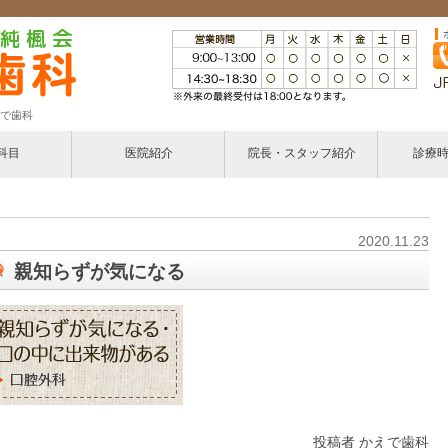
で歯科
科目
医院紹介
院長・スタッフ紹介
診療
療
2020.11.23
親知らずが気になる
・小児矯正
ント
投稿者 かえで歯科