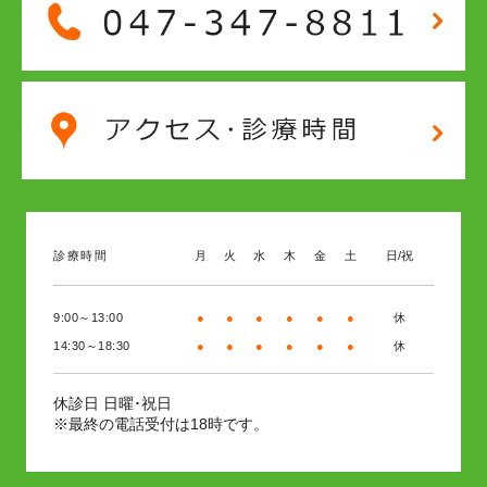
診療時間
月
火
水
木
金
土
日/祝
9:00～13:00
●
●
●
●
●
●
休
14:30～18:30
●
●
●
●
●
●
休
日曜･祝日
休診日
※最終の電話受付は18時です。